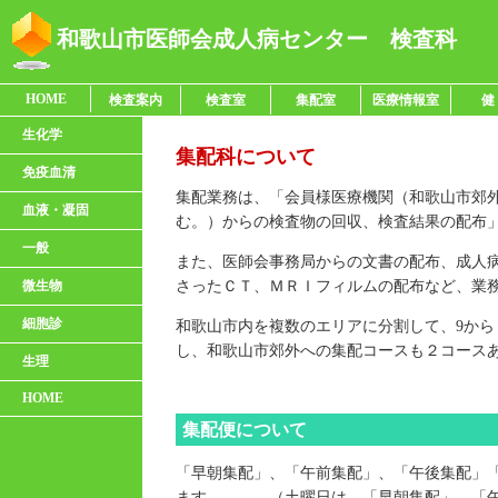
和歌山市医師会成人病センター 検査科
HOME
検査案内
検査室
集配室
医療情報室
健
生化学
集配科について
免疫血清
集配業務は、「会員様医療機関（和歌山市郊
血液・凝固
む。）からの検査物の回収、検査結果の配布
一般
また、医師会事務局からの文書の配布、成人
微生物
さったＣＴ、ＭＲＩフィルムの配布など、業
細胞診
和歌山市内を複数のエリアに分割して、9から
し、和歌山市郊外への集配コースも２コース
生理
HOME
集配便について
「早朝集配」、「午前集配」、「午後集配」
ます。 （土曜日は、「早朝集配」、「午