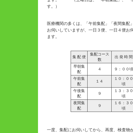
す。）
医療機関の多くは、「午前集配」「夜間集配
お伺いしていますが、一日３便、一日４便お
ます。
集配コース
集 配 便
出 発 時 間
数
早朝集
４
９：００
配
午前集
１０：０
１４
配
頃
午後集
１３：３
９
配
頃
夜間集
１６：３
９
配
頃
一度、集配にお伺いしてから、再度、検査物