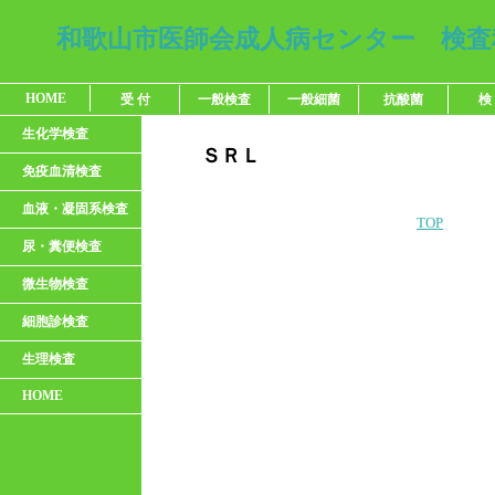
和歌山市医師会成人病センター 検査
HOME
受 付
一般検査
一般細菌
抗酸菌
検
生化学検査
ＳＲＬ
免疫血清検査
血液・凝固系検査
TOP
尿・糞便検査
微生物検査
細胞診検査
生理検査
HOME