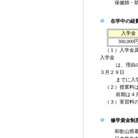
保健師・助
在学中の経
入学金
300,000
（１）入学金及
入学金
は、理由の如何
３月２９日
までに入学辞
（２）授業料は
前期は４月３
（３）実習料の
修学資金制
和歌山県看護