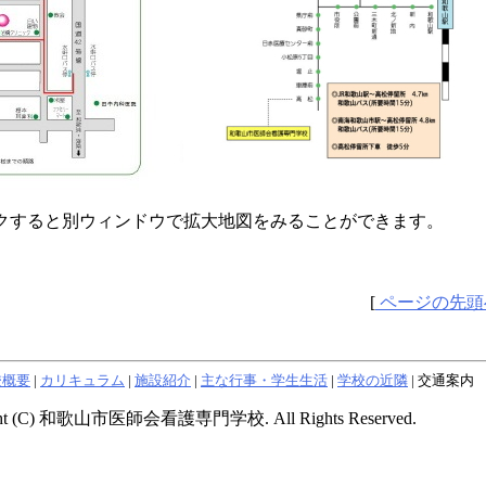
クすると別ウィンドウで拡大地図をみることができます。
[
ページの先頭
校概要
|
カリキュラム
|
施設紹介
|
主な行事・学生生活
|
学校の近隣
|
交通案内
ght (C) 和歌山市医師会看護専門学校. All Rights Reserved.